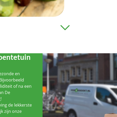
oentetuin
gezonde en
Bijvoorbeeld
liditeit of na een
van De
!
ing de lekkerste
jk zijn onze