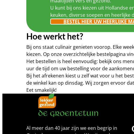
maaltijden vers en gezond.
U kunt bij ons kiezen uit Hollandse e
keuken, diverse soepen en heerlijke 
BESTEL HIER UW HEERLIJKE M
Hoe werkt het?
Bij ons staat culinair genieten voorop. Elke w
kiezen. Op onze overzichtelijke bestelpagina 
Het bestellen is heel eenvoudig: bekijk ons me
uur de tijd om uw bestelling voor de aankomen
Bij het afrekenen kiest u zelf wat voor u het b
de winkel kan op dinsdag. Wij zorgen ervoor dat
Eet smakelijk!
Al meer dan 40 jaar zijn we een begrip in