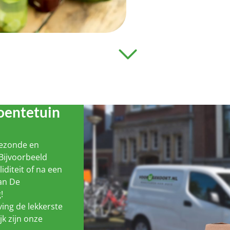
oentetuin
gezonde en
Bijvoorbeeld
liditeit of na een
van De
!
ing de lekkerste
jk zijn onze