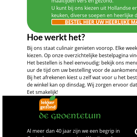
maaltijden vers en gezond.
U kunt bij ons kiezen uit Hollandse e
keuken, diverse soepen en heerlijke 
BESTEL HIER UW HEERLIJKE M
Hoe werkt het?
Bij ons staat culinair genieten voorop. Elke w
kiezen. Op onze overzichtelijke bestelpagina 
Het bestellen is heel eenvoudig: bekijk ons me
uur de tijd om uw bestelling voor de aankomen
Bij het afrekenen kiest u zelf wat voor u het b
de winkel kan op dinsdag. Wij zorgen ervoor dat
Eet smakelijk!
Al meer dan 40 jaar zijn we een begrip in