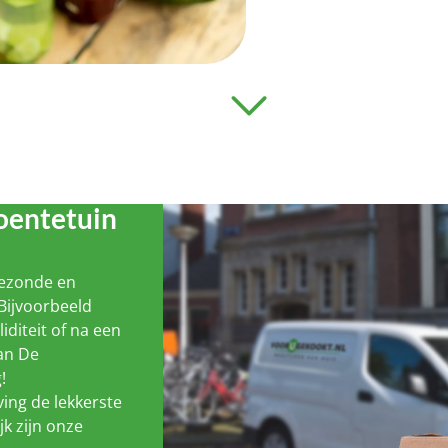
oentetuin
gezonde en
Bijvoorbeeld
liditeit of na een
van De
!
ing de lekkerste
jk zijn onze