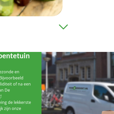
oentetuin
gezonde en
Bijvoorbeeld
liditeit of na een
van De
!
ing de lekkerste
jk zijn onze