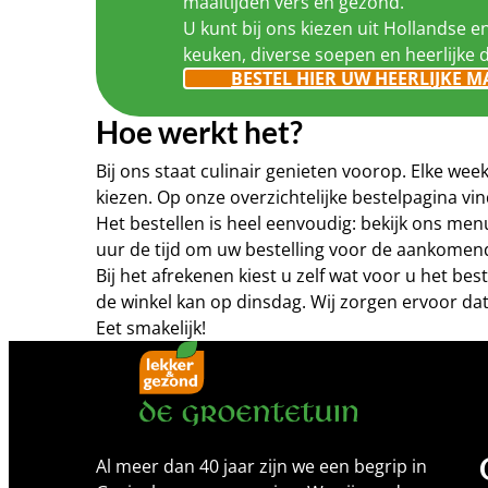
maaltijden vers en gezond.
U kunt bij ons kiezen uit Hollandse e
keuken, diverse soepen en heerlijke 
BESTEL HIER UW HEERLIJKE M
Hoe werkt het?
Bij ons staat culinair genieten voorop. Elke w
kiezen. Op onze overzichtelijke bestelpagina 
Het bestellen is heel eenvoudig: bekijk ons me
uur de tijd om uw bestelling voor de aankomen
Bij het afrekenen kiest u zelf wat voor u het b
de winkel kan op dinsdag. Wij zorgen ervoor dat
Eet smakelijk!
Al meer dan 40 jaar zijn we een begrip in