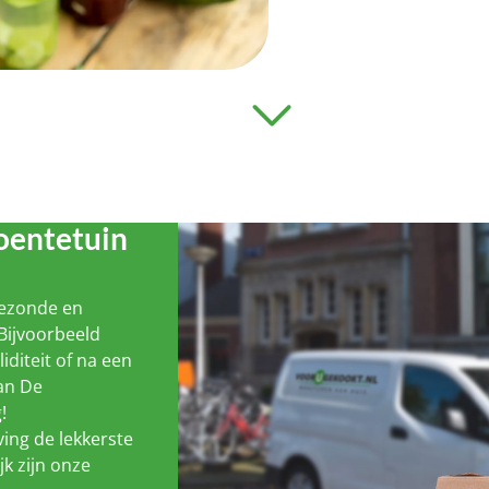
oentetuin
gezonde en
Bijvoorbeeld
liditeit of na een
van De
!
ing de lekkerste
jk zijn onze