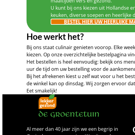
maaltijden vers en gezond.
U kunt bij ons kiezen uit Hollandse e
keuken, diverse soepen en heerlijke 
BESTEL HIER UW HEERLIJKE M
Hoe werkt het?
Bij ons staat culinair genieten voorop. Elke w
kiezen. Op onze overzichtelijke bestelpagina 
Het bestellen is heel eenvoudig: bekijk ons me
uur de tijd om uw bestelling voor de aankomen
Bij het afrekenen kiest u zelf wat voor u het b
de winkel kan op dinsdag. Wij zorgen ervoor dat
Eet smakelijk!
Al meer dan 40 jaar zijn we een begrip in