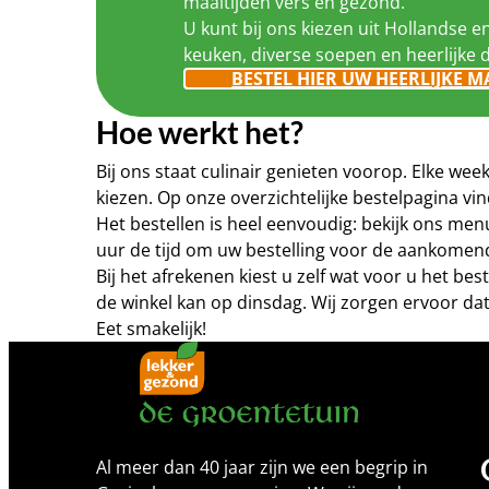
maaltijden vers en gezond.
U kunt bij ons kiezen uit Hollandse e
keuken, diverse soepen en heerlijke 
BESTEL HIER UW HEERLIJKE M
Hoe werkt het?
Bij ons staat culinair genieten voorop. Elke w
kiezen. Op onze overzichtelijke bestelpagina 
Het bestellen is heel eenvoudig: bekijk ons me
uur de tijd om uw bestelling voor de aankomen
Bij het afrekenen kiest u zelf wat voor u het b
de winkel kan op dinsdag. Wij zorgen ervoor dat
Eet smakelijk!
Al meer dan 40 jaar zijn we een begrip in