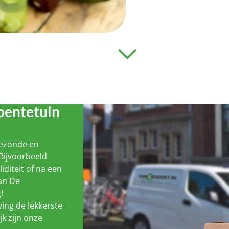
oentetuin
gezonde en
Bijvoorbeeld
liditeit of na een
van De
!
ing de lekkerste
jk zijn onze