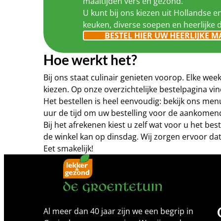
maaltijden vers en gezond.
U kunt bij ons kiezen uit Hollandse e
keuken, diverse soepen en heerlijke 
BESTEL HIER UW HEERLIJKE M
Hoe werkt het?
Bij ons staat culinair genieten voorop. Elke w
kiezen. Op onze overzichtelijke bestelpagina 
Het bestellen is heel eenvoudig: bekijk ons me
uur de tijd om uw bestelling voor de aankomen
Bij het afrekenen kiest u zelf wat voor u het b
de winkel kan op dinsdag. Wij zorgen ervoor dat
Eet smakelijk!
Al meer dan 40 jaar zijn we een begrip in