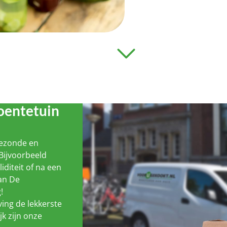
oentetuin
gezonde en
Bijvoorbeeld
liditeit of na een
van De
!
ing de lekkerste
jk zijn onze